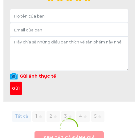
Gửi ảnh thực tế
GỬI
Tất cả
1
2
3
4
5
XEM TẤT CẢ ĐÁNH GIÁ