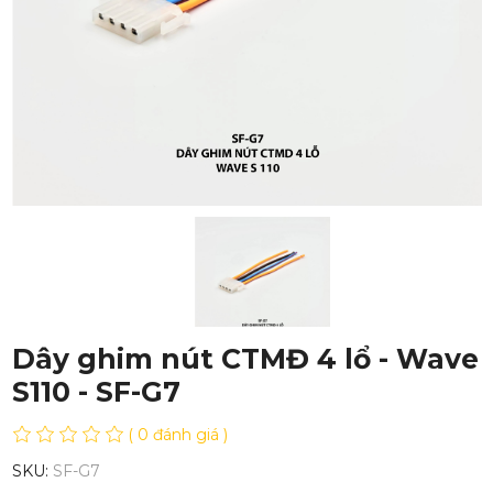
Dây ghim nút CTMĐ 4 lổ - Wave
S110 - SF-G7
( 0 đánh giá )
SKU:
SF-G7