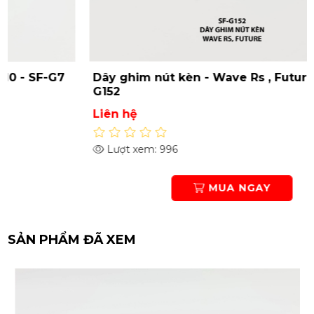
Dây ghim nút kèn - Wave Rs , Future - SF-
G152
Liên hệ
Lượt xem: 996
MUA NGAY
SẢN PHẨM ĐÃ XEM