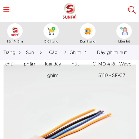
Sản Phẩm
Giỏ hàng
Đơn hàng
Liên hệ
Trang
Sản
Các
Ghim
Dây ghim nút
chủ
phẩm
loại dây
nút
CTMĐ 4 lổ - Wave
ghim
S110 - SF-G7