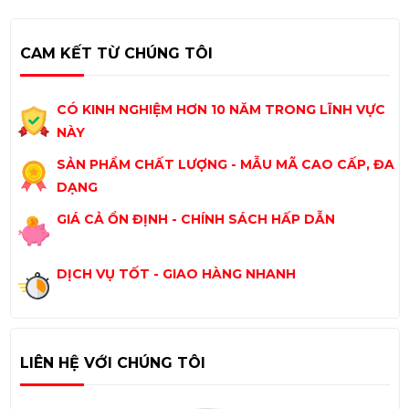
CAM KẾT TỪ CHÚNG TÔI
CÓ KINH NGHIỆM HƠN 10 NĂM TRONG LĨNH VỰC
NÀY
SẢN PHẨM CHẤT LƯỢNG - MẪU MÃ CAO CẤP, ĐA
DẠNG
GIÁ CẢ ỔN ĐỊNH - CHÍNH SÁCH HẤP DẪN
DỊCH VỤ TỐT - GIAO HÀNG NHANH
LIÊN HỆ VỚI CHÚNG TÔI