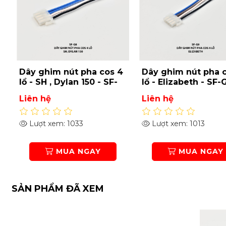
4
Dây ghim nút pha cos 4
Dây ghim nút công 
lổ - Elizabeth - SF-G9
lổ - Wave Rs , Futur
SF-G5
Liên hệ
Liên hệ
Lượt xem: 1013
Lượt xem: 1035
MUA NGAY
MUA NGAY
SẢN PHẨM ĐÃ XEM