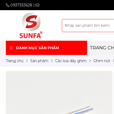
0937333628
|
TRANG C
DANH MỤC SẢN PHẨM
Trang chủ
Sản phẩm
Các loại dây ghim
Ghim nút