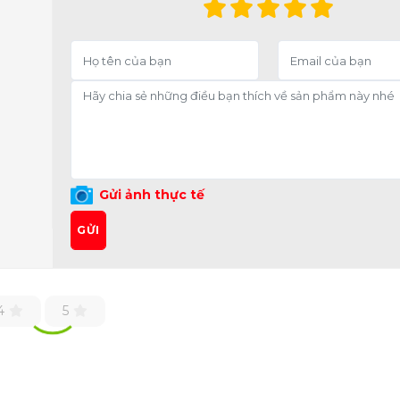
Gửi ảnh thực tế
GỬI
4
5