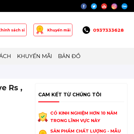
0937333628
Chính sách sỉ
Khuyến mãi
SÁCH
KHUYẾN MÃI
BẢN ĐỒ
e Rs ,
CAM KẾT TỪ CHÚNG TÔI
CÓ KINH NGHIỆM HƠN 10 NĂM
TRONG LĨNH VỰC NÀY
SẢN PHẨM CHẤT LƯỢNG - MẪU