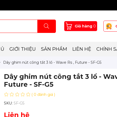
Giỏ hàng
0
HỦ
GIỚI THIỆU
SẢN PHẨM
LIÊN HỆ
CHÍNH 
Dây ghim nút công tắt 3 lổ - Wave Rs , Future - SF-G5
Dây ghim nút công tắt 3 lổ - Wav
Future - SF-G5
( 0 đánh giá )
SKU:
SF-G5
Liên hệ