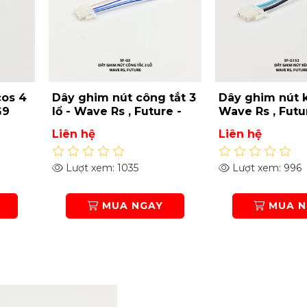
tắt 3
Dây ghim nút kèn -
Dây ghim nút 
e -
Wave Rs , Future - SF-
- Wave S110 - 
G152
Liên hệ
Liên hệ
Lượt xem: 996
Lượt xem: 1077
MUA NGAY
MUA N