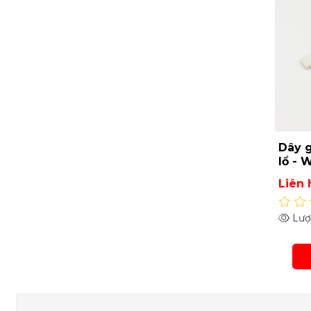
Dây g
lổ - 
SF-G
Liên 
Lượt