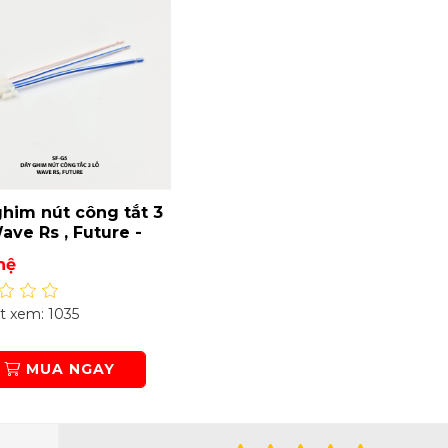
him nút công tắt 3
Wave Rs , Future -
5
hệ
 xem: 1035
MUA NGAY