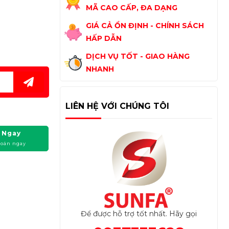
MÃ CAO CẤP, ĐA DẠNG
GIÁ CẢ ỔN ĐỊNH - CHÍNH SÁCH
HẤP DẪN
DỊCH VỤ TỐT - GIAO HÀNG
NHANH
LIÊN HỆ VỚI CHÚNG TÔI
 Ngay
toán ngay
Để được hỗ trợ tốt nhất. Hãy gọi