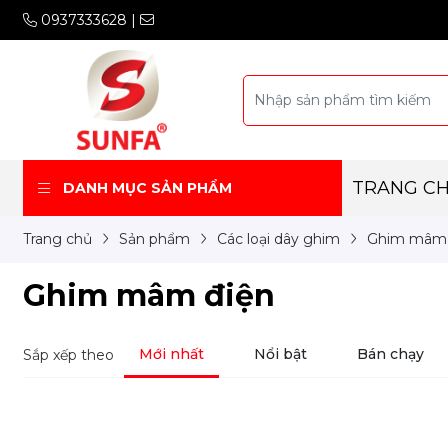
0937333628
|
TRANG C
DANH MỤC SẢN PHẨM
Trang chủ
Sản phẩm
Các loại dây ghim
Ghim mâm 
Ghim mâm điện
Mới nhất
Nổi bật
Bán chạy
Sắp xếp theo