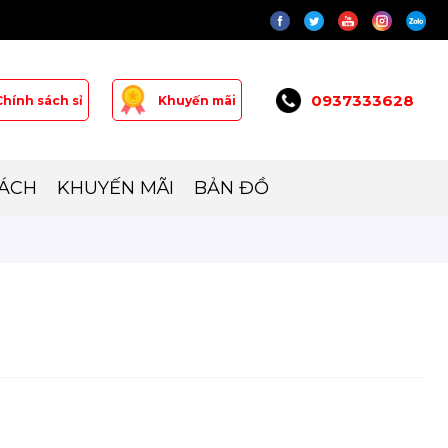
0937333628
Chính sách sỉ
Khuyến mãi
SÁCH
KHUYẾN MÃI
BẢN ĐỒ