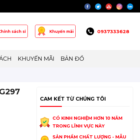
0937333628
Chính sách sỉ
Khuyến mãi
SÁCH
KHUYẾN MÃI
BẢN ĐỒ
-G297
CAM KẾT TỪ CHÚNG TÔI
CÓ KINH NGHIỆM HƠN 10 NĂM
TRONG LĨNH VỰC NÀY
SẢN PHẨM CHẤT LƯỢNG - MẪU