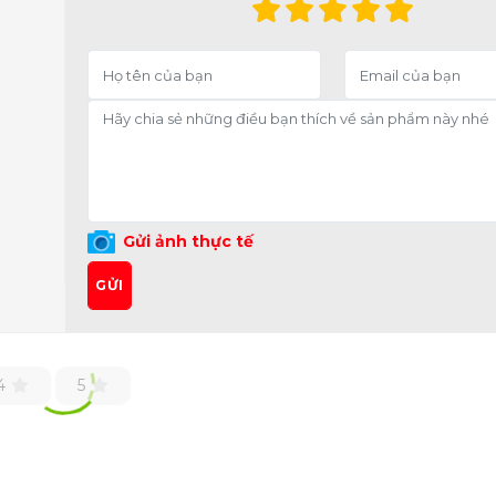
Gửi ảnh thực tế
GỬI
4
5