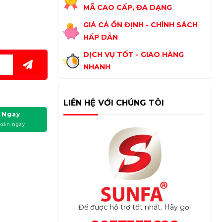
MÃ CAO CẤP, ĐA DẠNG
GIÁ CẢ ỔN ĐỊNH - CHÍNH SÁCH
HẤP DẪN
DỊCH VỤ TỐT - GIAO HÀNG
NHANH
LIÊN HỆ VỚI CHÚNG TÔI
 Ngay
toán ngay
Để được hỗ trợ tốt nhất. Hãy gọi