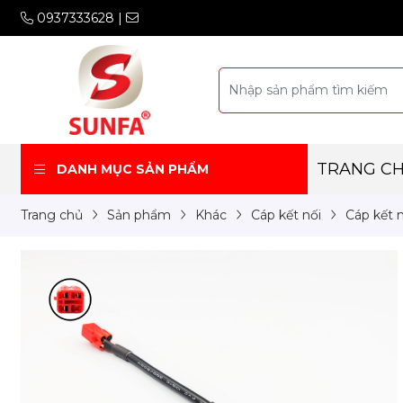
0937333628
|
TRANG C
DANH MỤC SẢN PHẨM
Trang chủ
Sản phẩm
Khác
Cáp kết nối
Cáp kết n