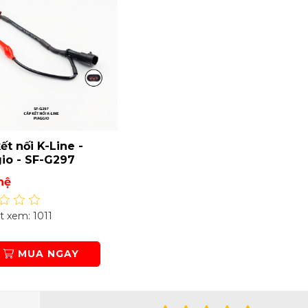
ết nối K-Line -
io - SF-G297
hệ
 xem: 1011
MUA NGAY