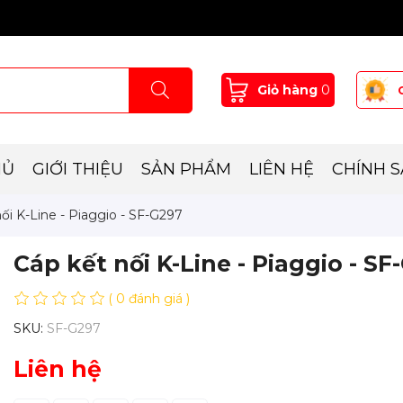
Giỏ hàng
0
HỦ
GIỚI THIỆU
SẢN PHẨM
LIÊN HỆ
CHÍNH 
ối K-Line - Piaggio - SF-G297
Cáp kết nối K-Line - Piaggio - SF
( 0 đánh giá )
SKU:
SF-G297
Liên hệ