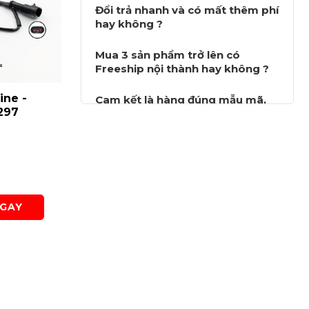
Đổi trả nhanh và có mất thêm phí
hay không ?
Mua 3 sản phẩm trở lên có
Freeship nội thành hay không ?
ine -
Cáp kết nối K-Line -
Cáp kết nố
Cam kết là hàng đúng mẫu mã,
297
Honda SH 2020 - SF-
Yamaha 2 
công ty, và có hướng dẫn lắp đặt
G294
hay không ?
Liên hệ
Liên hệ
Lượt xem: 1017
Lượt xem:
GAY
MUA NGAY
MU