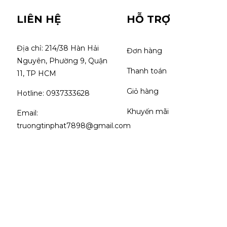
LIÊN HỆ
HỖ TRỢ
Địa chỉ: 214/38 Hàn Hải 
Đơn hàng
Nguyên, Phường 9, Quận 
Thanh toán
11, TP HCM
Giỏ hàng
Hotline: 0937333628
Khuyến mãi
Email: 
truongtinphat7898@gmail.com