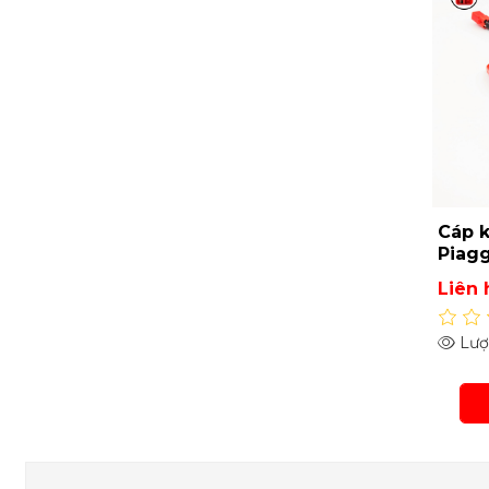
Cáp k
Piagg
Liên 
Lượt