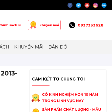
0937333628
Chính sách sỉ
Khuyến mãi
SÁCH
KHUYẾN MÃI
BẢN ĐỒ
 2013-
CAM KẾT TỪ CHÚNG TÔI
CÓ KINH NGHIỆM HƠN 10 NĂM
TRONG LĨNH VỰC NÀY
SẢN PHẨM CHẤT LƯỢNG - MẪU