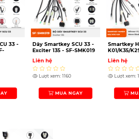
33 -
Dây Smartkey SCU 33 -
Smartkey Hon
Exciter 135 - SF-SMK019
K01/K35/K29 -
V1, Future Fi/ X
Liên hệ
Liên hệ
Wave Alpha, 
Blade, Wave RSX
HD33FU
Lượt xem: 1160
Lượt xem: 1364
MUA NGAY
MUA N