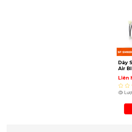
Dây S
Air B
SMK0
Liên 
Lượt