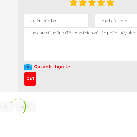
Gửi ảnh thực tế
GỬI
4
5