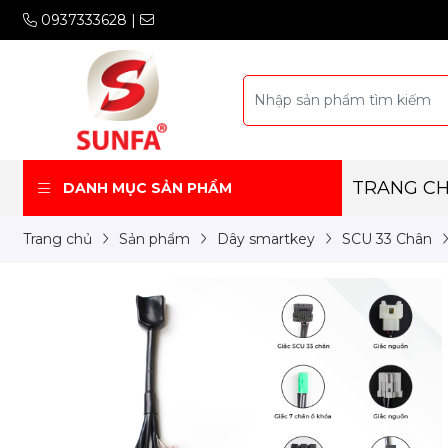
0937333628
|
TRANG C
DANH MỤC SẢN PHẨM
Trang chủ
Sản phẩm
Dây smartkey
SCU 33 Chân