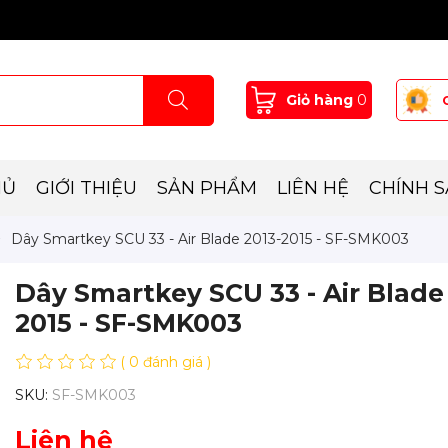
Giỏ hàng
0
HỦ
GIỚI THIỆU
SẢN PHẨM
LIÊN HỆ
CHÍNH 
Dây Smartkey SCU 33 - Air Blade 2013-2015 - SF-SMK003
Dây Smartkey SCU 33 - Air Blade
2015 - SF-SMK003
( 0 đánh giá )
SKU:
SF-SMK003
Liên hệ