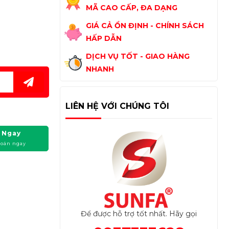
MÃ CAO CẤP, ĐA DẠNG
GIÁ CẢ ỔN ĐỊNH - CHÍNH SÁCH
HẤP DẪN
DỊCH VỤ TỐT - GIAO HÀNG
NHANH
LIÊN HỆ VỚI CHÚNG TÔI
 Ngay
toán ngay
Để được hỗ trợ tốt nhất. Hãy gọi