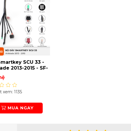
martkey SCU 33 -
lade 2013-2015 - SF-
03
hệ
 xem: 1135
MUA NGAY