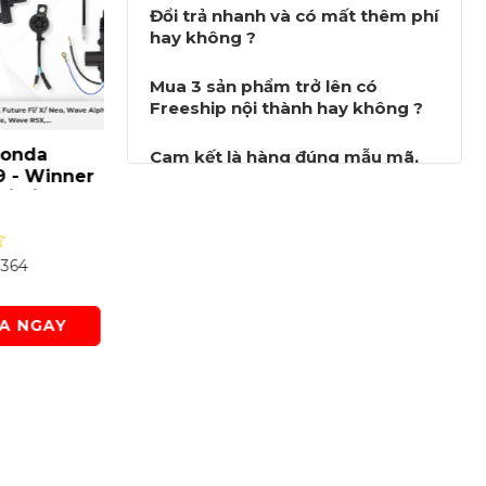
Đổi trả nhanh và có mất thêm phí
hay không ?
Mua 3 sản phẩm trở lên có
Freeship nội thành hay không ?
da
Dây Smartkey SCU 33 -
Dây Smart
Cam kết là hàng đúng mẫu mã,
 Winner
Vision 2021 - SF-SMK024
Bộ chuyển
công ty, và có hướng dẫn lắp đặt
/ Neo,
Vinfast Kla
hay không ?
Liên hệ
Liên hệ
Wave
Evo/ Feliz,.
,... -
SMK030-C
Lượt xem: 1202
Lượt xem:
GAY
MUA NGAY
MU