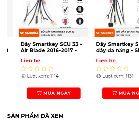
Dây Smartkey SCU 33 -
Dây Smartkey SCU 
Air Blade 2016-2017 -
dây đa năng - SF-
SF-SMK004
SMK023
Liên hệ
Liên hệ
Lượt xem: 1114
Lượt xem: 1131
MUA NGAY
MUA NGAY
SẢN PHẨM ĐÃ XEM