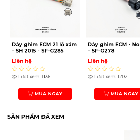
Dây ghim ECM 21 lỗ xám
Dây ghim ECM - No
- SH 2015 - SF-G285
- SF-G278
Liên hệ
Liên hệ
Lượt xem: 1136
Lượt xem: 1202
MUA NGAY
MUA NGAY
SẢN PHẨM ĐÃ XEM