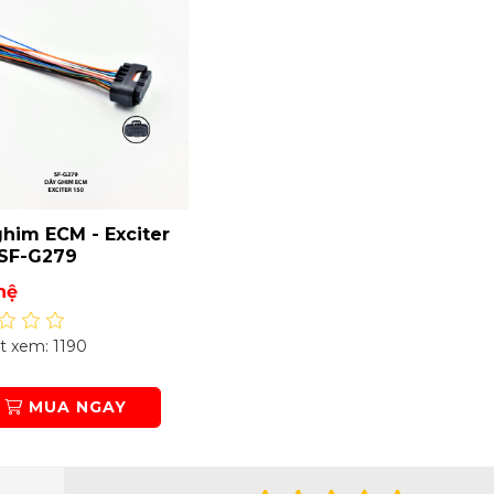
him ECM - Exciter
 SF-G279
hệ
 xem: 1190
MUA NGAY