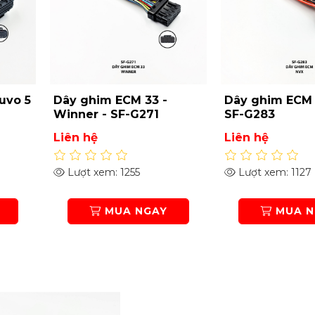
uvo 5
Dây ghim ECM 33 -
Dây ghim ECM 
Winner - SF-G271
SF-G283
Liên hệ
Liên hệ
Lượt xem: 1255
Lượt xem: 1127
MUA NGAY
MUA N