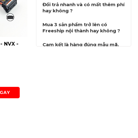
Đổi trả nhanh và có mất thêm phí
hay không ?
Mua 3 sản phẩm trở lên có
Freeship nội thành hay không ?
- NVX -
Dây ghim ECM 26 lỗ
Dây ghim E
Cam kết là hàng đúng mẫu mã,
xăng cơ - Air Blade 2007
- SF-G281
công ty, và có hướng dẫn lắp đặt
- SF-G263
hay không ?
Liên hệ
Liên hệ
Lượt xem: 1144
Lượt xem:
GAY
MUA NGAY
MU