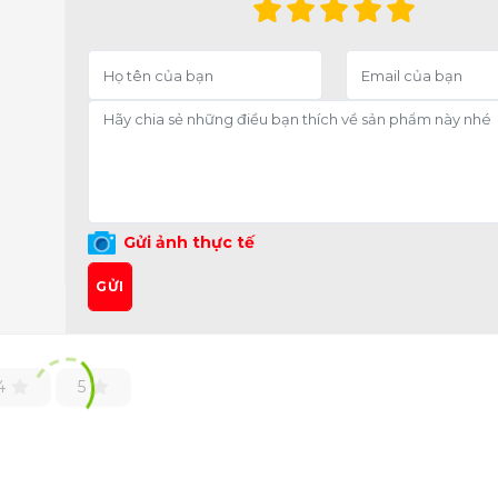
Gửi ảnh thực tế
GỬI
4
5