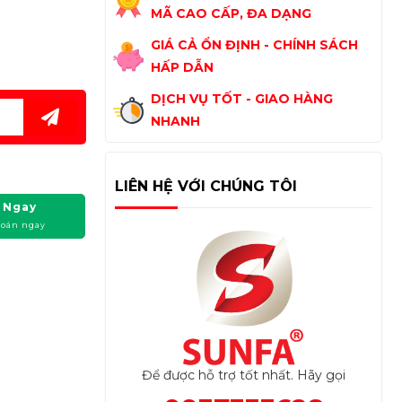
MÃ CAO CẤP, ĐA DẠNG
GIÁ CẢ ỔN ĐỊNH - CHÍNH SÁCH
HẤP DẪN
DỊCH VỤ TỐT - GIAO HÀNG
NHANH
LIÊN HỆ VỚI CHÚNG TÔI
 Ngay
toán ngay
Để được hỗ trợ tốt nhất. Hãy gọi