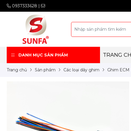
0937333628
|
TRANG C
DANH MỤC SẢN PHẨM
Trang chủ
Sản phẩm
Các loại dây ghim
Ghim ECM