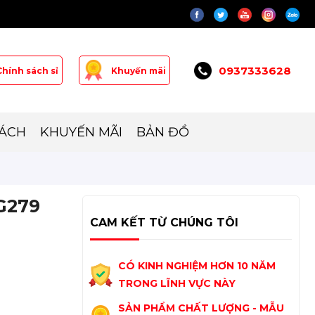
0937333628
Chính sách sỉ
Khuyến mãi
SÁCH
KHUYẾN MÃI
BẢN ĐỒ
-G279
CAM KẾT TỪ CHÚNG TÔI
CÓ KINH NGHIỆM HƠN 10 NĂM
TRONG LĨNH VỰC NÀY
SẢN PHẨM CHẤT LƯỢNG - MẪU