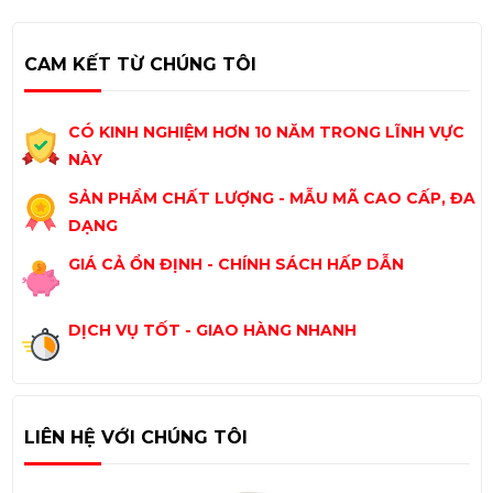
CAM KẾT TỪ CHÚNG TÔI
CÓ KINH NGHIỆM HƠN 10 NĂM TRONG LĨNH VỰC
NÀY
SẢN PHẨM CHẤT LƯỢNG - MẪU MÃ CAO CẤP, ĐA
DẠNG
GIÁ CẢ ỔN ĐỊNH - CHÍNH SÁCH HẤP DẪN
DỊCH VỤ TỐT - GIAO HÀNG NHANH
LIÊN HỆ VỚI CHÚNG TÔI