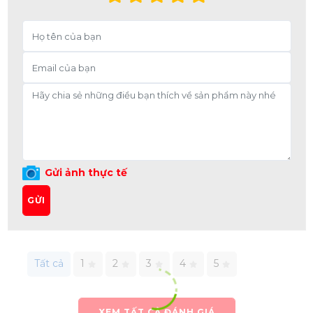
Gửi ảnh thực tế
GỬI
Tất cả
1
2
3
4
5
XEM TẤT CẢ ĐÁNH GIÁ