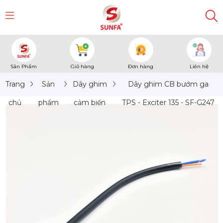
Sản Phẩm
Giỏ hàng
Đơn hàng
Liên hệ
Trang
Sản
Dây ghim
Dây ghim CB bướm ga
chủ
phẩm
cảm biến
TPS - Exciter 135 - SF-G247