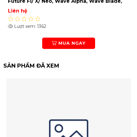
Future Fi/ X/ Neo, Wave Alpha, Wave Blade,
Wave RSX,... - HD33FU
Liên hệ
Lượt xem: 1362
MUA NGAY
SẢN PHẨM ĐÃ XEM