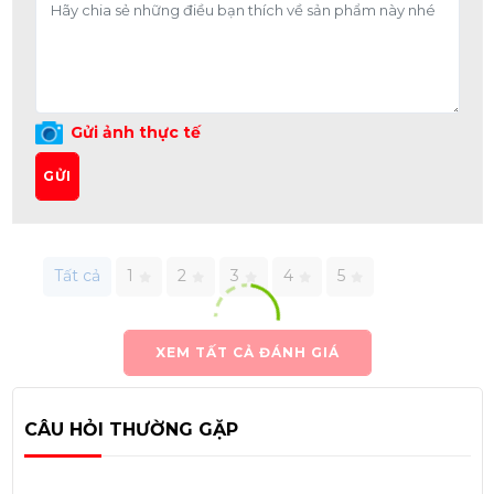
Gửi ảnh thực tế
GỬI
Tất cả
1
2
3
4
5
XEM TẤT CẢ ĐÁNH GIÁ
CÂU HỎI THƯỜNG GẶP