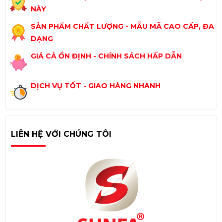
NÀY
SẢN PHẨM CHẤT LƯỢNG - MẪU MÃ CAO CẤP, ĐA
DẠNG
GIÁ CẢ ỔN ĐỊNH - CHÍNH SÁCH HẤP DẪN
DỊCH VỤ TỐT - GIAO HÀNG NHANH
LIÊN HỆ VỚI CHÚNG TÔI