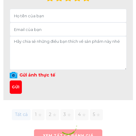
Gửi ảnh thực tế
GỬI
Tất cả
1
2
3
4
5
XEM TẤT CẢ ĐÁNH GIÁ