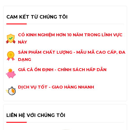
CAM KẾT TỪ CHÚNG TÔI
CÓ KINH NGHIỆM HƠN 10 NĂM TRONG LĨNH VỰC
NÀY
SẢN PHẨM CHẤT LƯỢNG - MẪU MÃ CAO CẤP, ĐA
DẠNG
GIÁ CẢ ỔN ĐỊNH - CHÍNH SÁCH HẤP DẪN
DỊCH VỤ TỐT - GIAO HÀNG NHANH
LIÊN HỆ VỚI CHÚNG TÔI