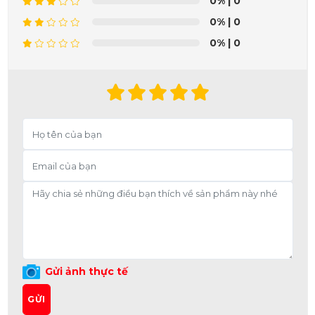
0%
| 0
0%
| 0
0%
| 0
Gửi ảnh thực tế
GỬI